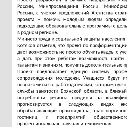
Проект разработан в рамках нацпроекта «Ка
России, Минпросвещения России, Минобрна
России, с учетом предложений Агентства страт
проекта – помочь молодым людям определит
подходящие образовательные программы с цель
в родном регионе.
Министр труда и социальной защиты населения
Котяков отметил, что проект по профориентац
дает возможность не просто обучить кадры с уч
а дать при этом ребятам возможность найти
талантам и знаниям, получить дополнительные 
Проект предполагает единую систему проф
сопровождения молодежи. Учащиеся будут и
познакомиться с работодателями, которым нуж
службы занятости Брянской области, в ближа
потребности региона придется на квалифи
прогнозируется в следующих видах экон
обрабатывающие производства, транспортиров
гостиниц и предприятий общественного
профессиональная, научная и техническая.