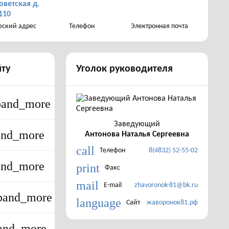
оветская д.
110
ский адрес
Телефон
Электронная почта
йту
Уголок руководителя
pand_more
Заведующий
and_more
Антонова Наталья Сергеевна
call
Телефон
8(4832) 52-55-02
and_more
print
Факс
mail
E-mail
zhavoronok-81@bk.ru
pand_more
language
Сайт
жаворонок81.рф
and_more