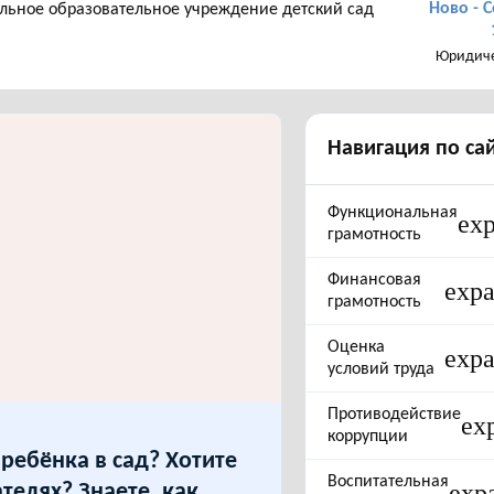
Ново - С
ьное образовательное учреждение детский сад
Юридиче
Навигация по са
Функциональная
ex
грамотность
Финансовая
exp
грамотность
Оценка
exp
условий труда
Противодействие
ex
коррупции
ребёнка в сад? Хотите
Воспитательная
exp
ателях? Знаете, как