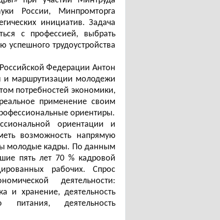
дры» при участии Минтруда
уки России, Минпромторга
егических инициатив. Задача
ься с профессией, выбрать
ю успешного трудоустройства
 Российской Федерации Антон
ии и маршрутизации молодежи
етом потребностей экономики,
 реальное применение своим
профессиональные ориентиры.
ессиональной ориентации и
меть возможность напрямую
ны молодые кадры. По данным
йшие пять лет 70 % кадровой
цированных рабочих. Спрос
омической деятельности:
ка и хранение, деятельность
 питания, деятельность