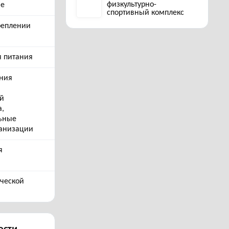
физкультурно-
ые
спортивный комплекс
реплении
я питания
ния
ей
а,
ьные
ганизации
я
ческой