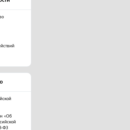
ости
во
ействий
о
ийской
он «Об
ссийской
3-ФЗ