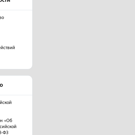
ости
во
ействий
о
ийской
он «Об
ссийской
3-ФЗ