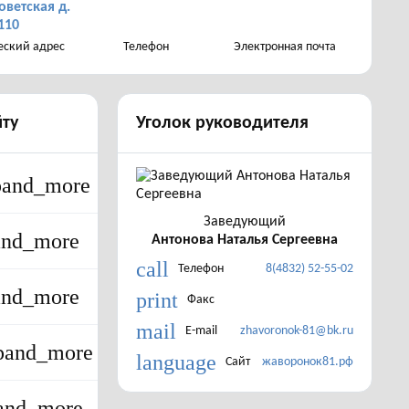
оветская д.
110
ский адрес
Телефон
Электронная почта
йту
Уголок руководителя
pand_more
Заведующий
and_more
Антонова Наталья Сергеевна
call
Телефон
8(4832) 52-55-02
and_more
print
Факс
mail
E-mail
zhavoronok-81@bk.ru
pand_more
language
Сайт
жаворонок81.рф
and_more