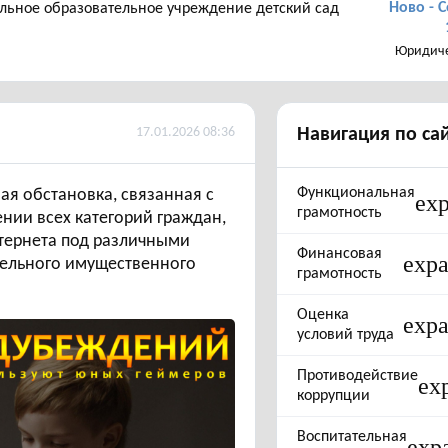
Ново - С
ьное образовательное учреждение детский сад
Юридиче
17.01.2026 08:36
Навигация по са
Функциональная
ая обстановка, связанная с
ex
грамотность
ии всех категорий граждан,
нтернета под различными
Финансовая
exp
тельного имущественного
грамотность
Оценка
exp
условий труда
Противодействие
ex
коррупции
Воспитательная
exp