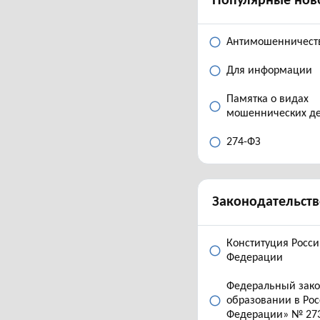
Популярные нов
Антимошенничест
Для информации
Памятка о видах
мошеннических д
274-ФЗ
Законодательств
Конституция Росс
Федерации
Федеральный зак
образовании в Ро
Федерации» № 27