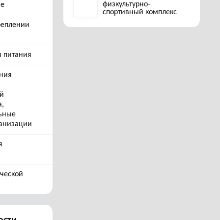
физкультурно-
ые
спортивный комплекс
реплении
я питания
ния
ей
а,
ьные
ганизации
я
ческой