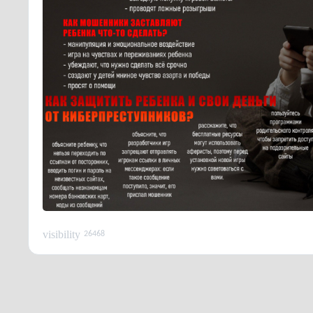
visibility
26468