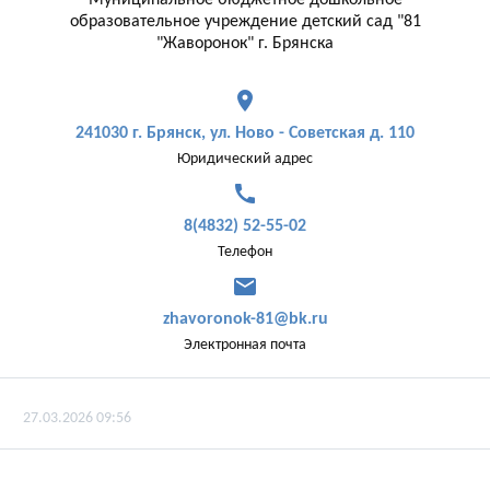
Муниципальное бюджетное дошкольное
образовательное учреждение детский сад "81
"Жаворонок" г. Брянска
place
241030 г. Брянск, ул. Ново - Советская д. 110
Юридический адрес
call
8(4832) 52-55-02
Телефон
mail
zhavoronok-81@bk.ru
Электронная почта
27.03.2026 09:56