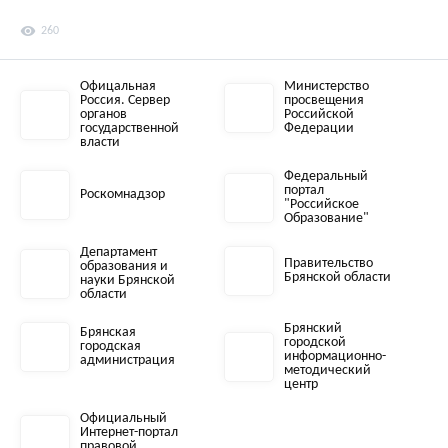
visibility
260
Офицальная
Министерство
Россия. Сервер
просвещения
органов
Российской
государственной
Федерации
власти
Федеральный
портал
Роскомнадзор
"Российское
Образование"
Департамент
Правительство
образования и
Брянской области
науки Брянской
области
Брянский
Брянская
городской
городская
информационно-
администрация
методический
центр
Официальный
Интернет-портал
правовой