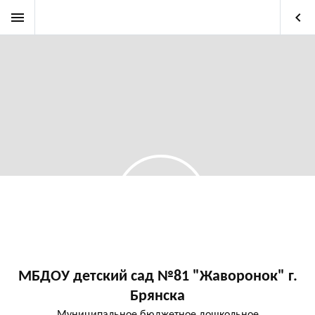
menu
keyboard_arrow_left
МБДОУ детский сад №81 "Жаворонок" г.
Брянска