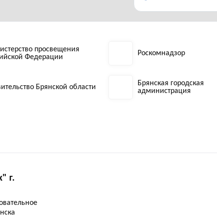
истерство просвещения
Роскомнадзор
сийской Федерации
Брянская городская
ительство Брянской области
администрация
 г.
овательное
янска