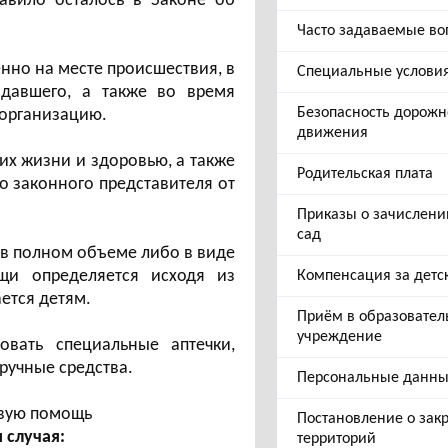
равило осталось в Законе об
Часто задаваемые во
нно на месте происшествия, в
Специальные услови
давшего, а также во время
Безопасность дорожн
 организацию.
движения
их жизни и здоровью, а также
Родительская плата
о законного представителя от
Приказы о зачислени
сад
в полном объеме либо в виде
щи определяется исходя из
Компенсация за детс
ется детям.
Приём в образовател
учреждение
вать специальные аптечки,
ручные средства.
Персональные данн
рвую помощь
Постановление о зак
 случая:
территорий