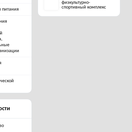
физкультурно-
спортивный комплекс
я питания
ния
ей
а,
ьные
ганизации
я
ческой
ости
во