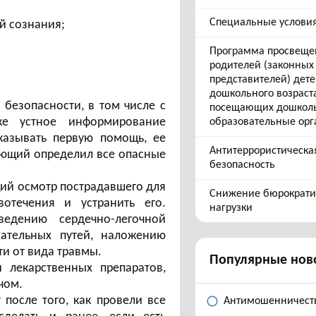
Специальные услови
й сознания;
Программа просвеще
родителей (законных
представителей) дет
дошкольного возраст
безопасности, в том числе с
посещающих дошкол
же устное информирование
образовательные ор
казывать первую помощь, ее
Антитеррористическа
гающий определил все опасные
безопасность
щий осмотр пострадавшего для
Снижение бюрократи
отечения и устранить его.
нагрузки
едению сердечно-легочной
ательных путей, наложению
и от вида травмы.
Популярные нов
лекарственных препаратов,
чом.
после того, как провели все
Антимошенничест