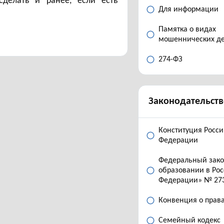
делать и ранее, если есть
Для информации
Памятка о видах
мошеннических д
274-ФЗ
Законодательств
Конституция Росс
Федерации
Федеральный зак
образовании в Ро
Федерации» № 27
Конвенция о прав
Семейный кодекс