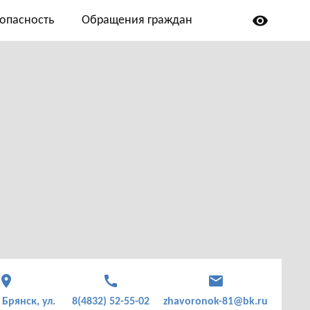
visibility
опасность
Обращения граждан
place
call
mail
 Брянск, ул.
8(4832) 52-55-02
zhavoronok-81@bk.ru