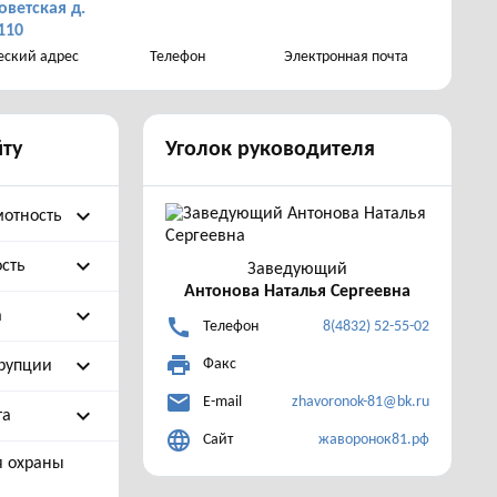
оветская д.
110
ский адрес
Телефон
Электронная почта
йту
Уголок руководителя
expand_more
мотность
expand_more
сть
Заведующий
Антонова Наталья Сергеевна
expand_more
а
call
Телефон
8(4832) 52-55-02
print
expand_more
Факс
рупции
mail
E-mail
zhavoronok-81@bk.ru
expand_more
та
language
Сайт
жаворонок81.рф
я охраны