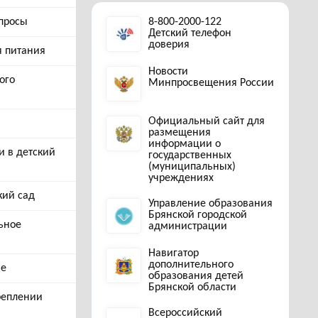
просы
8-800-2000-122
Детский телефон
доверия
я питания
Новости
ого
Минпросвещения России
Официальный сайт для
размещения
информации о
и в детский
государственных
(муниципальных)
учреждениях
кий сад
Управление образования
Брянской городской
ьное
администрации
Навигатор
дополнительного
ые
образования детей
Брянской области
реплении
Всероссийский