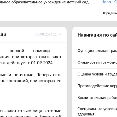
Ново - С
ьное образовательное учреждение детский сад
Юридиче
ощи
07.08.2024 11:47
Навигация по са
ния первой помощи –
Функциональная гра
яния, при которых оказывают
т действует с 01.09.2024.
Финансовая грамотно
Оценка условий труд
ые и понятные. Теперь есть
нь состояний, при которых ее
Противодействие кор
Воспитательная рабо
Специальные услови
азывают только лица, которые
здоровья