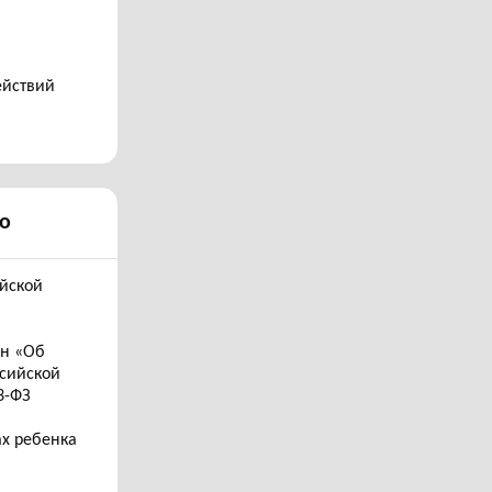
ействий
о
ийской
он «Об
ссийской
3-ФЗ
ах ребенка