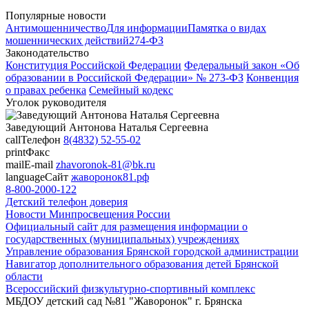
Популярные новости
Антимошенничество
Для информации
Памятка о видах
мошеннических действий
274-ФЗ
Законодательство
Конституция Российской Федерации
Федеральный закон «Об
образовании в Российской Федерации» № 273-ФЗ
Конвенция
о правах ребенка
Семейный кодекс
Уголок руководителя
Заведующий
Антонова Наталья Сергеевна
call
Телефон
8(4832) 52-55-02
print
Факс
mail
E-mail
zhavoronok-81@bk.ru
language
Сайт
жаворонок81.рф
8-800-2000-122
Детский телефон доверия
Новости Минпросвещения России
Официальный сайт для размещения информации о
государственных (муниципальных) учреждениях
Управление образования Брянской городской администрации
Навигатор дополнительного образования детей Брянской
области
Всероссийский физкультурно-спортивный комплекс
МБДОУ детский сад №81 "Жаворонок" г. Брянска