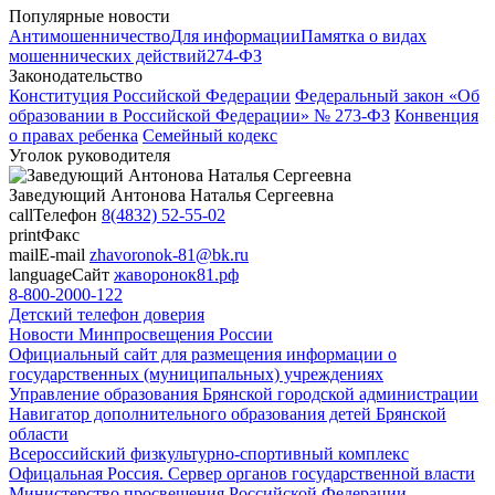
Популярные новости
Антимошенничество
Для информации
Памятка о видах
мошеннических действий
274-ФЗ
Законодательство
Конституция Российской Федерации
Федеральный закон «Об
образовании в Российской Федерации» № 273-ФЗ
Конвенция
о правах ребенка
Семейный кодекс
Уголок руководителя
Заведующий
Антонова Наталья Сергеевна
call
Телефон
8(4832) 52-55-02
print
Факс
mail
E-mail
zhavoronok-81@bk.ru
language
Сайт
жаворонок81.рф
8-800-2000-122
Детский телефон доверия
Новости Минпросвещения России
Официальный сайт для размещения информации о
государственных (муниципальных) учреждениях
Управление образования Брянской городской администрации
Навигатор дополнительного образования детей Брянской
области
Всероссийский физкультурно-спортивный комплекс
Офицальная Россия. Сервер органов государственной власти
Министерство просвещения Российской Федерации