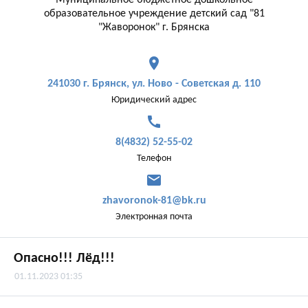
Муниципальное бюджетное дошкольное
образовательное учреждение детский сад "81
"Жаворонок" г. Брянска
place
241030 г. Брянск, ул. Ново - Советская д. 110
Юридический адрес
call
8(4832) 52-55-02
Телефон
mail
zhavoronok-81@bk.ru
Электронная почта
Опасно!!! Лёд!!!
01.11.2023 01:35