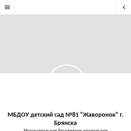
menu
keyboard_arrow_left
МБДОУ детский сад №81 "Жаворонок" г.
Брянска