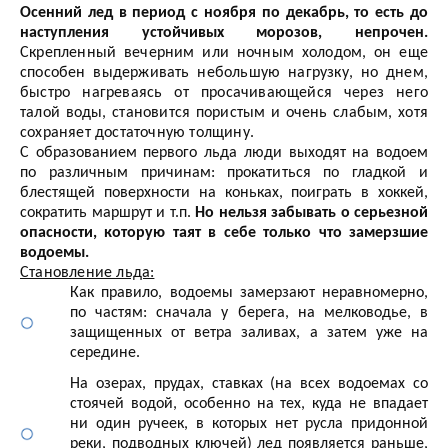
Осенний лед в период с ноября по декабрь, то есть до
наступления устойчивых морозов, непрочен.
Скрепленный вечерним или ночным холодом, он еще
способен выдерживать небольшую нагрузку, но днем,
быстро нагреваясь от просачивающейся через него
талой воды, становится пористым и очень слабым, хотя
сохраняет достаточную толщину.
С образованием первого льда люди выходят на водоем
по различным причинам: прокатиться по гладкой и
блестящей поверхности на коньках, поиграть в хоккей,
сократить маршрут и т.п.
Но нельзя забывать о серьезной
опасности, которую таят в себе только что замерзшие
водоемы.
Становление льда:
Как правило, водоемы замерзают неравномерно,
по частям: сначала у берега, на мелководье, в
защищенных от ветра заливах, а затем уже на
середине.
На озерах, прудах, ставках (на всех водоемах со
стоячей водой, особенно на тех, куда не впадает
ни один ручеек, в которых нет русла придонной
реки, подводных ключей) лед появляется раньше,