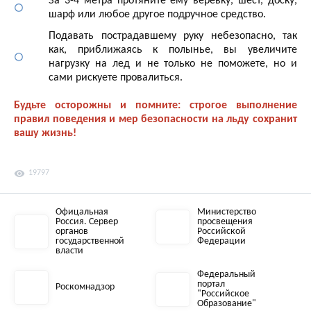
За 3-4 метра протяните ему веревку, шест, доску,
шарф или любое другое подручное средство.
Подавать пострадавшему руку небезопасно, так
как, приближаясь к полынье, вы увеличите
нагрузку на лед и не только не поможете, но и
сами рискуете провалиться.
Будьте осторожны и помните: строгое выполнение
правил поведения и мер безопасности на льду сохранит
вашу жизнь!
visibility
19797
Офицальная
Министерство
Россия. Сервер
просвещения
органов
Российской
государственной
Федерации
власти
Федеральный
портал
Роскомнадзор
"Российское
Образование"