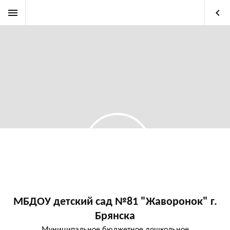
menu
keyboard_arrow_left
МБДОУ детский сад №81 "Жаворонок" г.
Брянска