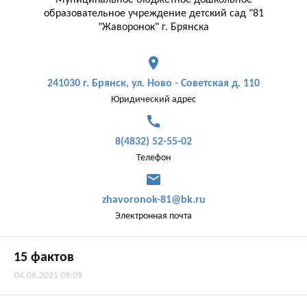
Муниципальное бюджетное дошкольное
образовательное учреждение детский сад "81
"Жаворонок" г. Брянска
place
241030 г. Брянск, ул. Ново - Советская д. 110
Юридический адрес
call
8(4832) 52-55-02
Телефон
mail
zhavoronok-81@bk.ru
Электронная почта
15 фактов
04.06.2025 09:09